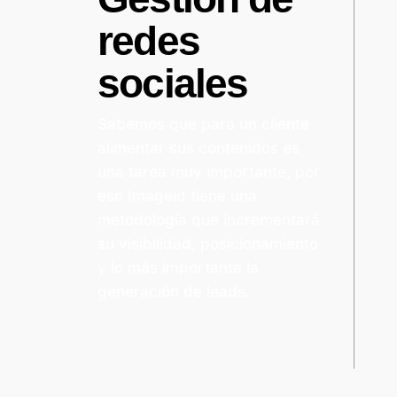
redes
sociales
Sabemos que para un cliente
alimentar sus contenidos es
una tarea muy importante, por
eso Imageid tiene una
metodología que incrementará
su visibilidad, posicionamiento
y lo más importante la
generación de leads.