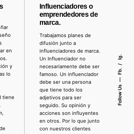
es
Influenciadores o
emprendedores de
marca.
ñar
seño
Trabajamos planes de
s
difusión junto a
var en
influenciadores de marca.
Ig.
os.
Un Influenciador no
ión y
necesariamente debe ser
Fb.
as lo
famoso. Un influenciador
debe ser una persona
Follow Us
que tiene todo los
d tiene
adjetivos para ser
.
seguido. Su opinión y
m,
acciones son influyentes
en otros. Por lo que junto
 de
con nuestros clientes