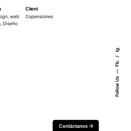
n
Client
sign, web
Copensiones
, Diseño
Ig.
Fb.
Follow Us
Contáctanos