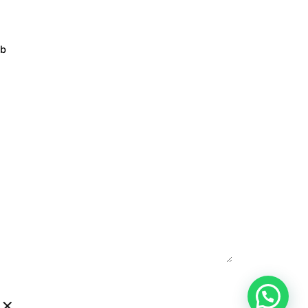
b
Next Project
Cartagena Music Festival -