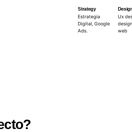
Strategy
Desig
Estrategia
Ux de
Digital, Google
design
Ads.
web
ecto?